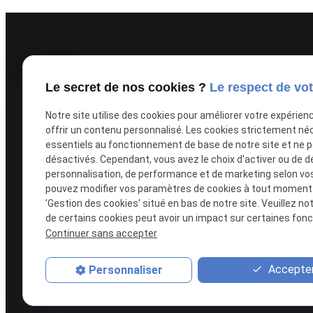
Liens 
Le secret de nos cookies ?
Le respect de vot
Notre site utilise des cookies pour améliorer votre expérien
Avocat au Barreau de Clermont-Ferrand
offrir un contenu personnalisé. Les cookies strictement né
Avocat spécialiste en droit de la famille
essentiels au fonctionnement de base de notre site et ne 
Des personnes et des biens
Droit du dommage corporel
désactivés. Cependant, vous avez le choix d'activer ou de d
personnalisation, de performance et de marketing selon vo
pouvez modifier vos paramètres de cookies à tout moment en
'Gestion des cookies' situé en bas de notre site. Veuillez no
de certains cookies peut avoir un impact sur certaines fonct
Continuer sans accepter
Accepter
Personnaliser