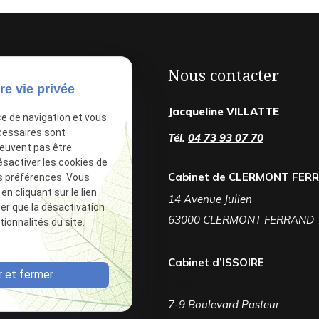
utiles
Nous contacter
re vie privée
Plan du site
Jacqueline VILLATTE
ce de navigation et vous
cessaires sont
Tél.
04 73 93 07 70
Mentions légales
peuvent pas être
ésactiver les cookies de
Politique de confidentialité
Cabinet de CLERMONT FER
s préférences. Vous
 cliquant sur le lien
Gestion des cookies
14 Avenue Julien
ter que la désactivation
63000 CLERMONT FERRAND
ionnalités du site.
Cabinet d’ISSOIRE
 et fermer
Résidence d'Estrée
7-9 Boulevard Pasteur