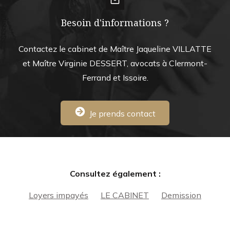
mail_outline
Besoin d'informations ?
Contactez le cabinet de Maître Jaqueline VILLATTE
et Maître Virginie DESSERT, avocats à Clermont-
Ferrand et Issoire.
Je prends contact
Consultez également :
Loyers impayés
LE CABINET
Demission